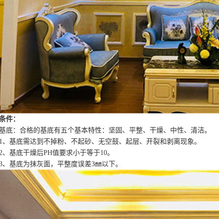
条件：
底：合格的基底有五个基本特性：坚固、平整、干燥、中性、清洁。
基底需达到不掉粉、不起砂、无空鼓、起层、开裂和剥离现象。
基底干燥后PH值要求小于等于10。
基底为抹灰面，平整度误差3㎜以下。