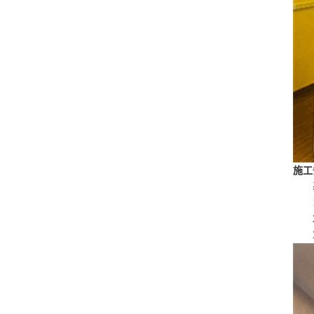
施工
基
1、
2、
3、