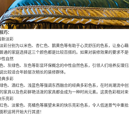
技巧：
清新淡彩
淡彩分别为以米色、杏仁色、鹅黄色等有助于心灵舒压的色系，让身心藉
普通的家庭选择这三个颜色都是比较百搭的。如果对装修效果的要求不是
中性自然
色、灰绿色、灰色等彰显环保概念的中性自然色系，引领人们培养反璞归
说比较适合年龄层次稍长的装修群体。
经典多彩
绿色、酒红色、浅蓝色等强调东西融合的经典多彩色系，在时尚潮流中创
的家具以及色彩鲜艳活泼的家具都会成为一种时尚元素。这类色彩相对来
快乐亮彩
红色、淡紫色、亮橘色等展望未来的快乐亮彩色系，令人低迷景气中重拾
面积运将开始大行其道！