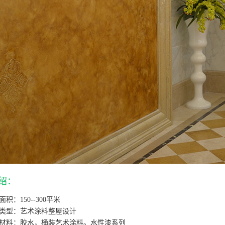
绍：
面积：150--300平米
类型：艺术涂料整屋设计
材料：胶水，桶装艺术涂料。水性漆系列