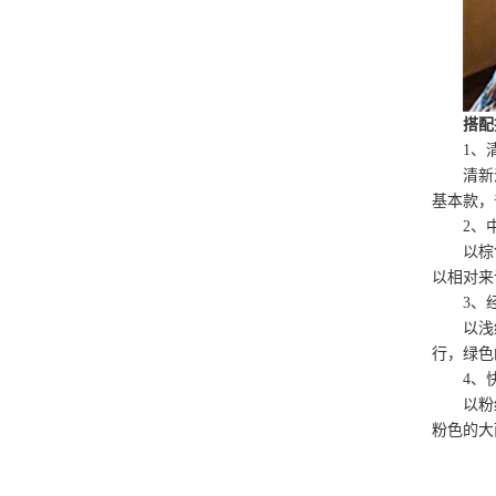
搭配
1、
清新
基本款，
2、
以棕
以相对来
3、
以浅
行，绿色
4、
以粉
粉色的大