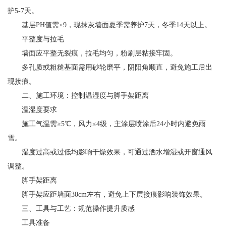
护5-7天。
基层PH值需≤9，现抹灰墙面夏季需养护7天，冬季14天以上。
平整度与拉毛
墙面应平整无裂痕，拉毛均匀，粉刷层粘接牢固。
多孔质或粗糙基面需用砂轮磨平，阴阳角顺直，避免施工后出
现接痕。
二、施工环境：控制温湿度与脚手架距离
温湿度要求
施工气温需≥5℃，风力≤4级，主涂层喷涂后24小时内避免雨
雪。
湿度过高或过低均影响干燥效果，可通过洒水增湿或开窗通风
调整。
脚手架距离
脚手架应距墙面30cm左右，避免上下层接痕影响装饰效果。
三、工具与工艺：规范操作提升质感
工具准备