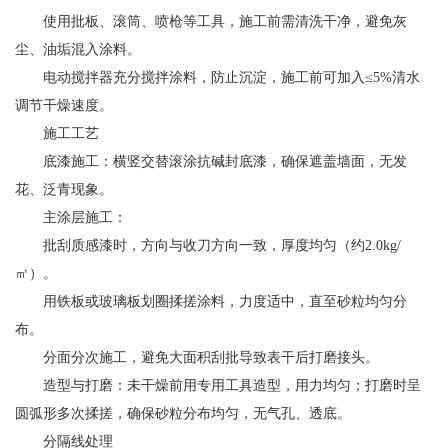
使用批板、滚筒、喷枪等工具，施工前需清洗干净，避免灰
尘、油垢混入涂料。
电动搅拌器充分搅拌涂料，防止沉淀，施工前可加入≤5%清水
调节干燥速度。
施工工艺
底漆施工：横竖交替滚涂抗碱封底漆，确保遮盖墙面，无发
花、泛青现象。
主涂层施工：
批刮质感漆时，方向与收刀方向一致，厚度均匀（约2.0kg/
㎡）。
用铁板或玻璃板划圈揉搓涂料，力度适中，直至砂粒均匀分
布。
分面分次施工，避免大面积刮批导致表干后打磨接头。
造型与打磨：未干燥前用专用工具造型，用力均匀；打磨时呈
圆弧形多次揉搓，确保砂粒分布均匀，无气孔、透底。
分隔线处理