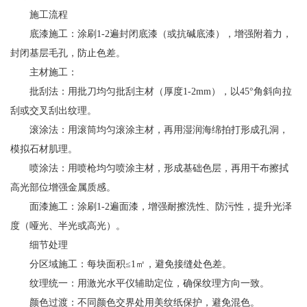
施工流程
底漆施工：涂刷1-2遍封闭底漆（或抗碱底漆），增强附着力，
封闭基层毛孔，防止色差。
主材施工：
批刮法：用批刀均匀批刮主材（厚度1-2mm），以45°角斜向拉
刮或交叉刮出纹理。
滚涂法：用滚筒均匀滚涂主材，再用湿润海绵拍打形成孔洞，
模拟石材肌理。
喷涂法：用喷枪均匀喷涂主材，形成基础色层，再用干布擦拭
高光部位增强金属质感。
面漆施工：涂刷1-2遍面漆，增强耐擦洗性、防污性，提升光泽
度（哑光、半光或高光）。
细节处理
分区域施工：每块面积≤1㎡，避免接缝处色差。
纹理统一：用激光水平仪辅助定位，确保纹理方向一致。
颜色过渡：不同颜色交界处用美纹纸保护，避免混色。