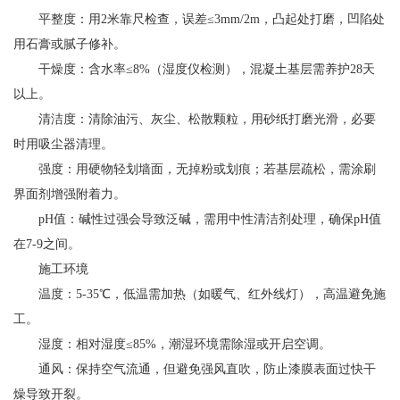
平整度：用2米靠尺检查，误差≤3mm/2m，凸起处打磨，凹陷处
用石膏或腻子修补。
干燥度：含水率≤8%（湿度仪检测），混凝土基层需养护28天
以上。
清洁度：清除油污、灰尘、松散颗粒，用砂纸打磨光滑，必要
时用吸尘器清理。
强度：用硬物轻划墙面，无掉粉或划痕；若基层疏松，需涂刷
界面剂增强附着力。
pH值：碱性过强会导致泛碱，需用中性清洁剂处理，确保pH值
在7-9之间。
施工环境
温度：5-35℃，低温需加热（如暖气、红外线灯），高温避免施
工。
湿度：相对湿度≤85%，潮湿环境需除湿或开启空调。
通风：保持空气流通，但避免强风直吹，防止漆膜表面过快干
燥导致开裂。