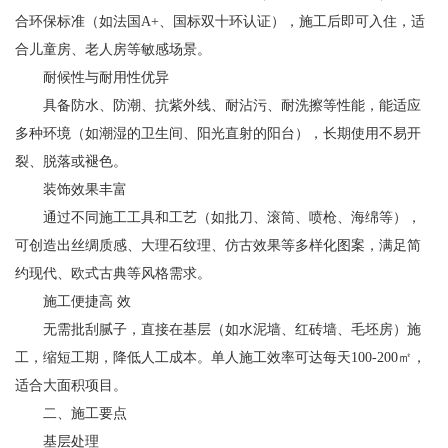
合环保标准（如法国A+、国标双十环认证），施工后即可入住，适
合儿童房、老人房等敏感场景。
耐候性与耐用性优异
具备防水、防潮、抗紫外线、耐沾污、耐洗擦等性能，能适应
多种环境（如潮湿的卫生间、阳光直射的阳台），长期使用不易开
裂、脱落或褪色。
装饰效果丰富
通过不同施工工具和工艺（如批刀、滚筒、喷枪、海绵等），
可创造出丝绸质感、大理石纹理、仿古效果等多样化图案，满足简
约现代、欧式古典等风格需求。
施工便捷高 效
无需批刮腻子，直接在基层（如水泥墙、红砖墙、毛坯房）施
工，缩短工期，降低人工成本。单人施工效率可达每天100-200㎡，
适合大面积项目。
二、施工要点
基层处理