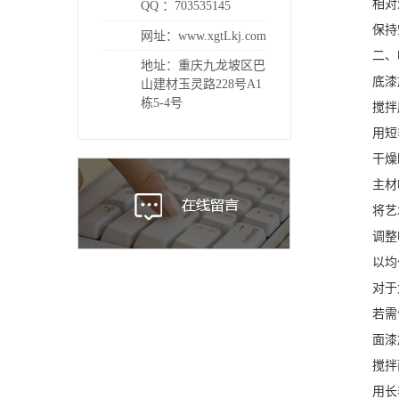
相对湿度
QQ ：703535145
保持空
网址：www.xgtLkj.com
二、喷
地址：重庆九龙坡区巴
底漆
山建材玉灵路228号A1
栋5-4号
搅拌底漆
用短毛
干燥时间
主材
将艺术
调整喷枪
以均匀
对于大
若需创
面漆
搅拌面漆
用长毛