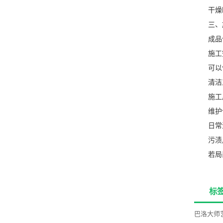
干燥时间
三、施
成品
施工完
可以使
清洁
施工后
维护
日常清
污渍用
若局部
标
巴洛大师