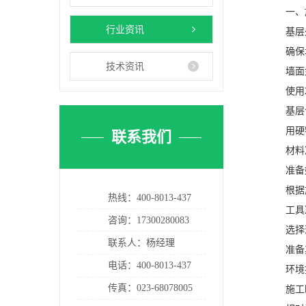
一、施
行业资讯
基层
确保墙
技术资讯
墙面如
使用2米
基层含水
用硬物
联系我们
材料
准备好
根据施
热线：
400-8013-437
工具
咨询：17300280083
选择适
联系人：杨经理
准备其他
电话：
400-8013-437
环境
传真：023-68078005
施工时环