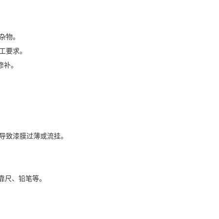
杂物。
工要求。
修补。
导致漆膜过薄或流挂。
、靠尺、铅笔等。