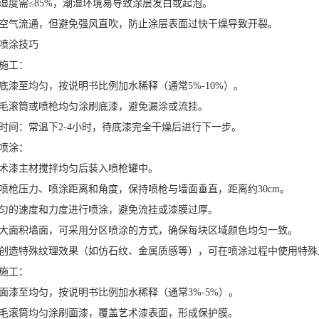
需≤85%，潮湿环境易导致涂层发白或起泡。
气流通，但避免强风直吹，防止涂层表面过快干燥导致开裂。
涂技巧
施工：
至均匀，按说明书比例加水稀释（通常5%-10%）。
滚筒或喷枪均匀涂刷底漆，避免漏涂或流挂。
：常温下2-4小时，待底漆完全干燥后进行下一步。
喷涂：
漆主材搅拌均匀后装入喷枪罐中。
压力、喷涂距离和角度，保持喷枪与墙面垂直，距离约30cm。
的速度和力度进行喷涂，避免流挂或漆膜过厚。
面积墙面，可采用分区喷涂的方式，确保每块区域颜色均匀一致。
造特殊纹理效果（如仿石纹、金属质感等），可在喷涂过程中使用特殊
施工：
至均匀，按说明书比例加水稀释（通常3%-5%）。
滚筒均匀涂刷面漆，覆盖艺术漆表面，形成保护膜。