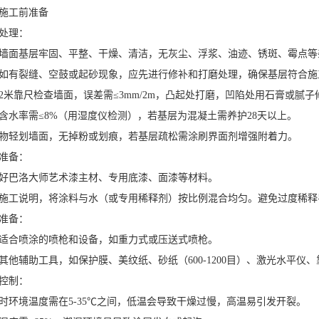
工前准备
处理：
面基层牢固、平整、干燥、清洁，无灰尘、浮浆、油迹、锈斑、霉点等
有裂缝、空鼓或起砂现象，应先进行修补和打磨处理，确保基层符合施
靠尺检查墙面，误差需≤3mm/2m，凸起处打磨，凹陷处用石膏或腻子
率需≤8%（用湿度仪检测），若基层为混凝土需养护28天以上。
轻划墙面，无掉粉或划痕，若基层疏松需涂刷界面剂增强附着力。
准备：
巴洛大师艺术漆主材、专用底漆、面漆等材料。
工说明，将涂料与水（或专用稀释剂）按比例混合均匀。避免过度稀释
准备：
合喷涂的喷枪和设备，如重力式或压送式喷枪。
辅助工具，如保护膜、美纹纸、砂纸（600-1200目）、激光水平仪
控制：
境温度需在5-35℃之间，低温会导致干燥过慢，高温易引发开裂。