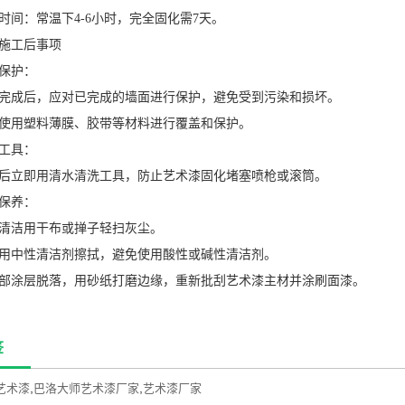
：常温下4-6小时，完全固化需7天。
工后事项
保护：
成后，应对已完成的墙面进行保护，避免受到污染和损坏。
用塑料薄膜、胶带等材料进行覆盖和保护。
工具：
立即用清水清洗工具，防止艺术漆固化堵塞喷枪或滚筒。
保养：
洁用干布或掸子轻扫灰尘。
中性清洁剂擦拭，避免使用酸性或碱性清洁剂。
涂层脱落，用砂纸打磨边缘，重新批刮艺术漆主材并涂刷面漆。
签
,
,
艺术漆
巴洛大师艺术漆厂家
艺术漆厂家